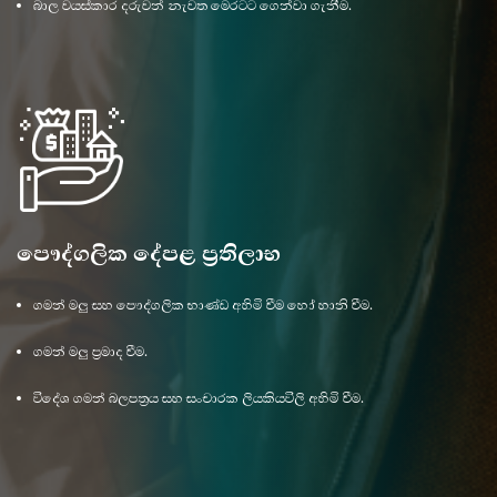
බාල වයස්කාර දරුවන් නැවත මෙරටට ගෙන්වා ගැනීම.
පෞද්ගලික දේපළ ප්‍රතිලාභ
ගමන් මලු සහ පෞද්ගලික භාණ්ඩ අහිමි වීම හෝ හානි වීම.
ගමන් මලු ප්‍රමාද වීම.
විදේශ ගමන් බලපත්‍රය සහ සංචාරක ලියකියවිලි අහිමි වීම.