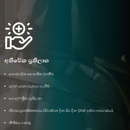
අතිරේක ප්‍රතිලාභ
පෞද්ගලික නෛතික වගකීම.
ගුවන්‍ යානා පැහැර ගැනීම්.
ගොල්ෆ් ක්‍රීඩා ප්‍රතිලාභ.
නිවාස සුරක්ෂිතතාවය (පිටත්වන දින සිට දින 30ක් දක්වා ආවරණය).
නීතිමය ගාස්තු.