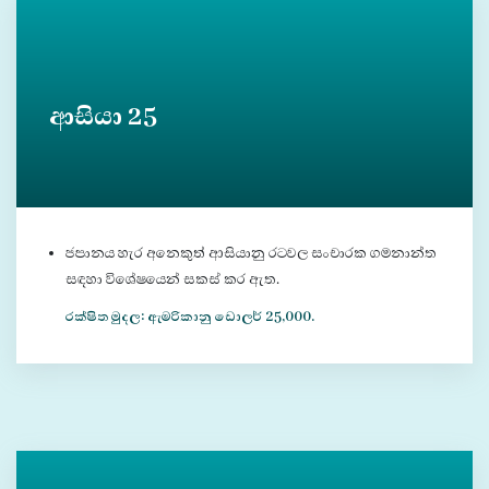
ආසියා 25
ජපානය හැර අනෙකුත් ආසියානු රටවල සංචාරක ගමනාන්ත
සඳහා විශේෂයෙන් සකස් කර ඇත.
රක්ෂිත මුදල: ඇමරිකානු ඩොලර් 25,000.