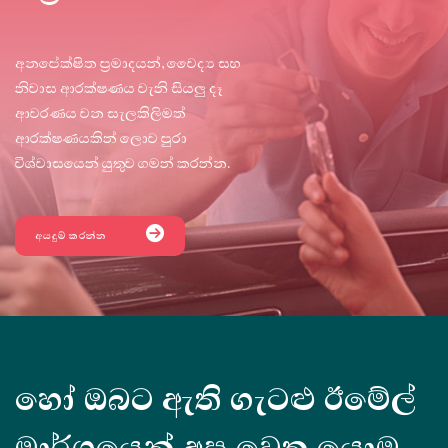
අනපේක්ෂිත ප්‍රමාදයන්, වෛද්‍ය සහ
නිවාස ආරක්ෂණය වැනි සියලු දෑ
ආවරණය වන සැලකිලිමත්
ආරක්ෂණයකින් ලොව පුරා
විශ්වාසයෙන් යුතුව ගමන් කරන්න.
අයදුම් කරන්න
හෝ ඔබට ඇති ගැටළු ඊමේල්
මාර්ගයෙන් අප වෙත යොමු