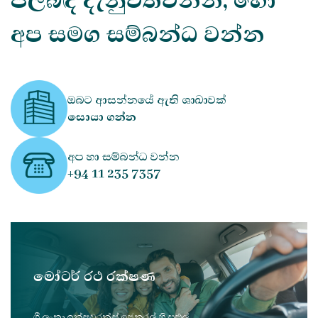
පිලිබඳ දැනුවත්වන්න, හෝ
අප සමග සම්බන්ධ වන්න
ඔබට ආසන්නයේ ඇති ශාඛාවක්
සොයා ගන්න
අප හා සම්බන්ධ වන්න
+94 11 235 7357
මෝටර් රථ රක්ෂණ
ශ්‍රී ලංකා ඉන්ෂුවරන්ස් ජෙනරල් හි පුළුල්