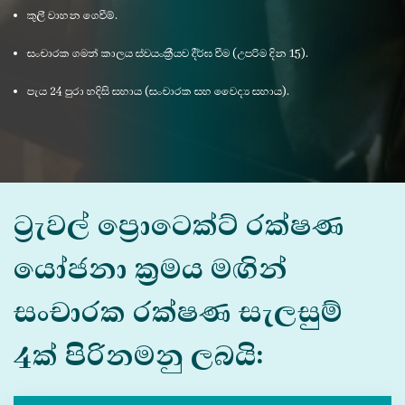
කුලී වාහන ගෙවීම්.
සංචාරක ගමන් කාලය ස්වයංක්‍රීයව දීර්ඝ වීම (උපරිම දින 15).
පැය 24 පුරා හදිසි සහාය (සංචාරක සහ වෛද්‍ය සහාය).
ට්‍රැවල් ප්‍රොටෙක්ට් රක්ෂණ
යෝජනා ක්‍රමය මඟින්
සංචාරක රක්ෂණ සැලසුම්
4ක් පිරිනමනු ලබයි: