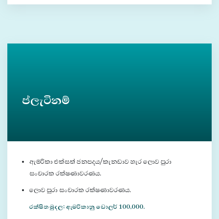
ප්ලැටිනම්
ඇමරිකා එක්සත් ජනපදය/කැනඩාව හැර ලොව පුරා
සංචාරක රක්ෂණාවරණය.
ලොව පුරා සංචාරක රක්ෂණාවරණය.
රක්ෂිත මුදල: ඇමරිකානු ඩොලර් 100,000.