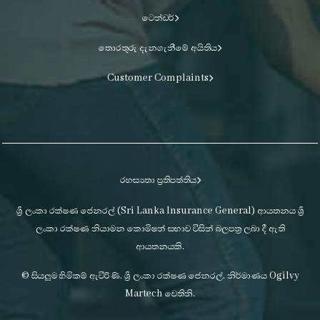
ටෙන්ඩර්
තොරතුරු දැනගැනීමේ අයිතිය
Customer Complaints
රහස්‍යතා ප්‍රතිපත්තිය
ශ්‍රී ලංකා රක්ෂණ ජෙනරල් (Sri Lanka Insurance General) ආයතනය ශ්‍රී
ලංකා රක්ෂණ නියාමන කොමිෂන් සභාව විසින් බලපත්‍ර ලබා දී ඇති
ආයතනයකි.
© සියලුම හිමිකම් ඇවිරිණි. ශ්‍රී ලංකා රක්ෂණ ජෙනරල්. නිර්මාණය Ogilvy
Martech වෙතිනි.