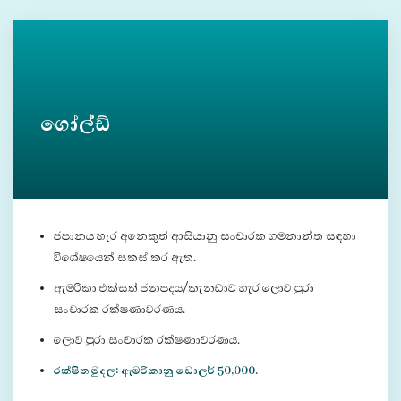
ගෝල්ඩ්
ජපානය හැර අනෙකුත් ආසියානු සංචාරක ගමනාන්ත සඳහා
විශේෂයෙන් සකස් කර ඇත.
ඇමරිකා එක්සත් ජනපදය/කැනඩාව හැර ලොව පුරා
සංචාරක රක්ෂණාවරණය.
ලොව පුරා සංචාරක රක්ෂණාවරණය.
රක්ෂිත මුදල: ඇමරිකානු ඩොලර් 50,000.