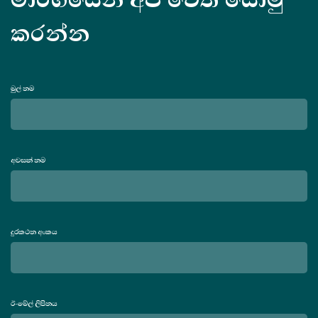
කරන්න
මුල් නම
අවසන් නම
දුරකථන අංකය
ඊ-මේල් ලිපිනය