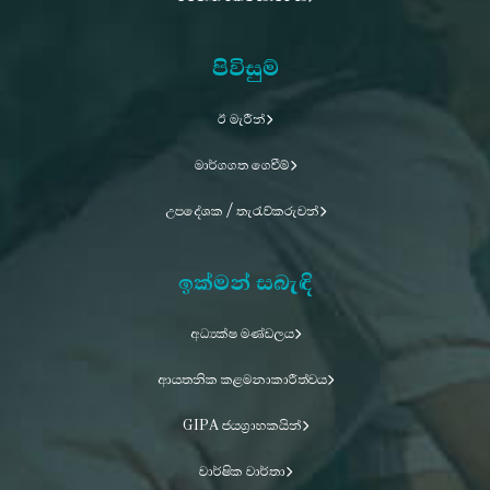
පිවිසුම්
ඊ මැරීන්
මාර්ගගත ගෙවීම්
උපදේශක / තැරැව්කරුවන්
ඉක්මන් සබැඳි
අධ්‍යක්ෂ මණ්ඩලය
ආයතනික කළමනාකාරීත්වය
GIPA ජයග්‍රාහකයින්
වාර්ෂික වාර්තා