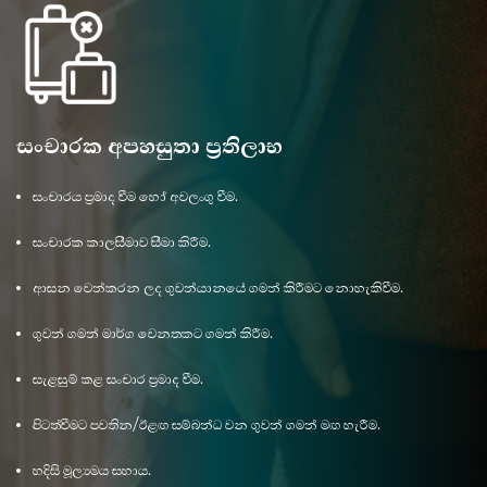
සංචාරක අපහසුතා ප්‍රතිලාභ
සංචාරය ප්‍රමාද වීම හෝ අවලංගු වීම.
සංචාරක කාලසීමාව සීමා කිරීම.
ආසන වෙන්කරන ලද ගුවන්යානයේ ගමන් කිරීමට නොහැකිවීම.
ගුවන් ගමන් මාර්ග වෙනතකට ගමන් කිරීම.
සැළසුම් කළ සංචාර ප්‍රමාද වීම.
පිටත්වීමට පවතින/ඊළඟ සම්බන්ධ වන ගුවන් ගමන් මඟ හැරීම.
හදිසි මූල්‍යමය සහාය.