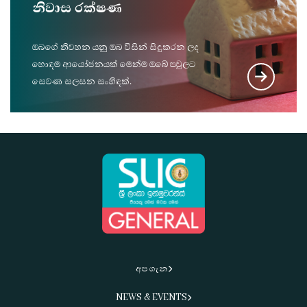
නිවාස රක්ෂණ
ඔබ‌ගේ නිවහන යනු ඔබ විසින් සිදුකරන ලද
හොඳම ආයෝජනයක් මෙන්ම ඔබේ පවුලට
සෙවණ සලසන සංහිඳක්.
අප ගැන
NEWS & EVENTS