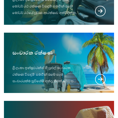
මෝටර් රථ රක්ෂණ විසඳුම් සමඟින් ඔබේ
මෝටර් රථයේ පූර්ණ ආරක්ෂාව අත්විඳින්න.
සංචාරක රක්ෂණ
ශ්‍රී ලංකා ඉන්ෂුවරන්ස් හි පුළුල් සංචාරක
රක්ෂණ විසඳුම් සමඟින් ඔබේ සෑම
සංචාරයක්ම සුවිශේෂී අත්දැකීමක් බවට පත්
කරගන්න.