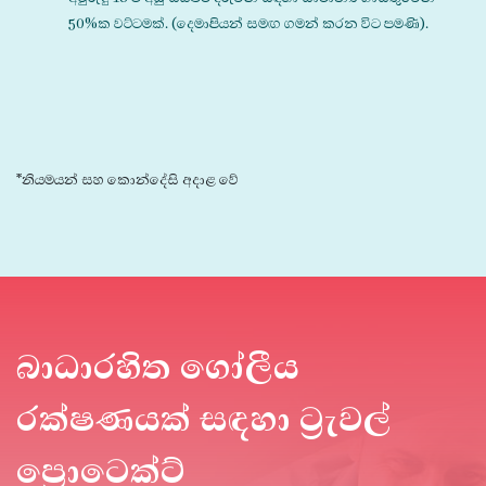
50%ක වට්ටමක්. (දෙමාපියන් සමඟ ගමන් කරන විට පමණි).
*නියමයන් සහ කොන්දේසි අදාළ වේ
බාධාරහිත ගෝලීය
රක්ෂණයක් සඳහා ට්‍රැවල්
ප්‍රොටෙක්ට්