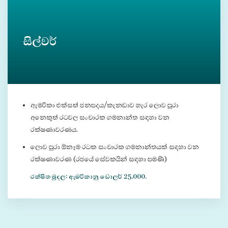
සිල්වර්
ඇමරිකා එක්සත් ජනපදය/කැනඩාව හැර ලොව පුරා
අනෙකුත් රටවල සංචාරක ගමනාන්ත සඳහා වන
රක්ෂණාවරණය.
ලොව පුරා ඕනෑම රටක සංචාරක ගමනාන්තයක් සඳහා වන
රක්ෂණාවරණ (රජයේ සේවකයින් සඳහා පමණි)
රක්ෂිත මුදල: ඇමරිකානු ඩොලර් 25,000.