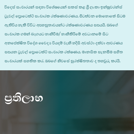
විදෙස් සංචාරයන් සඳහා විශේෂයෙන් සකස් කළ ශ්‍රී ලංකා ඉන්ෂුවරන්ස්
ට්‍රැවල් ප්‍රොටෙක්ට් සංචාරක රක්ෂණාවරණය, පිටත්වන මොහොතේ සිටම
ඇතිවිය හැකි විවිධ අපහසුතාවයන්ට රක්ෂණාවරණය සපයයි. ඔබගේ
සංචාරක ගමන් බෑගයට හානිවීම/ හානිකිරීමේ අවධානමේ සිට
අනපේක්ෂිත විදේශ වෛද්‍ය වියදම් වැනි හදිසි අවස්ථා දක්වා ආවරණය
සපයන ට්‍රැවල් ප්‍රොටෙක්ට් සංචාරක රක්ෂණය, මානසික සැනසීම සහිත
සංචාරයක් සහතික කර, ඔබගේ නිවසේ සුරක්ෂිතතාව ද තහවුරු කරයි.
ප්‍රතිලාභ