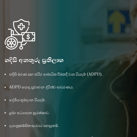
හදිසි අනතුරු ප්‍රතිලාභ
හදිසි මරණ සහ ස්ථීර ආබාධිත වීමකදී වන වියදම් (ADPD).
ADPD පොදු ප්‍රවාහන ද්විත්ව ආවරණය.
දේශීය භූමදාන වියදම්.
ළමා අධ්‍යාපන සුරක්ෂාව.
දයානුකම්පිත සංචාර පහසුකම්.