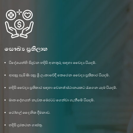
සෞඛ්‍ය ප්‍රතිලාභ
විදේශයන්හි සිදුවන හදිසි අනතුරු සඳහා වෛද්‍ය වියදම්.
ආපසු පැමිණි පසු ශ්‍රී ලංකාවේදී කෙරෙන වෛද්‍ය ප්‍රතිකාර වියදම්.
හදිසි වෛද්‍ය ප්‍රතිකාර සඳහා වෙනත් ස්ථානයකට රැගෙන යෑම වියදම්.
මෘත දේහයන් නැවත මෙරටට ගෙන්වා ගැනීමේ වියදම්.
රෝහල් දෛනික දීමනාව.
හදිසි දුරකථන ගාස්තු.