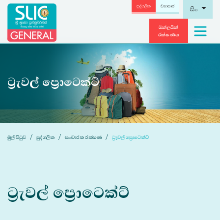
පුද්ගලික
ව්‍යාපාර
සිං
ඔන්ලයින්
රක්ෂණය
ට්‍රැවල් ප්‍රොටෙක්ට්
මුල් පිටුව
පුද්ගලික
සංචාරක රක්ෂණ
ට්‍රැවල් ප්‍රොටෙක්ට්
ට්‍රැවල් ප්‍රොටෙක්ට්