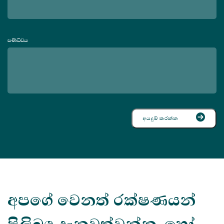
පණිවිඩය
අයදුම් කරන්න
අපගේ වෙනත් රක්ෂණයන්