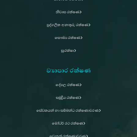
නිවාස රක්ෂණ
පුද්ගලික අනතුරු රක්ෂණ
සෞඛ්‍ය රක්ෂණ
සුරක්ෂා
ව්‍යාපාර රක්ෂණ
දේපල රක්ෂණ
සමුද්‍රීය රක්ෂණ
සේවකයන් හා සම්බන්ධ රක්ෂණාවරණ
මෝටර් රථ රක්ෂණ
වෙනත් රක්ෂණාවරණ