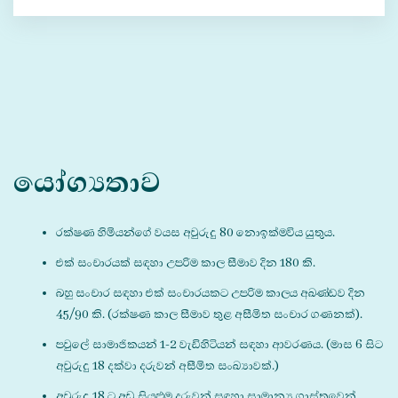
යෝග්‍යතාව
රක්ෂණ හිමියන්ගේ වයස අවුරුදු 80 නොඉක්මවිය යුතුය.
එක් සංචාරයක් සඳහා උපරිම කාල සීමාව දින 180 කි.
බහු සංචාර සඳහා එක් සංචාරයකට උපරිම කාලය අඛණ්ඩව දින
45/90 කි. (රක්ෂණ කාල සීමාව තුළ අසීමිත සංචාර ගණනක්).
පවුලේ සාමාජිකයන් 1-2 වැඩිහිටියන් සඳහා ආවරණය. (මාස 6 සිට
අවුරුදු 18 දක්වා දරුවන් අසීමිත සංඛ්‍යාවක්.)
අවුරුදු 18 ට අඩු සියළුම දරුවන් සඳහා සාමාන්‍ය ගාස්තුවෙන්