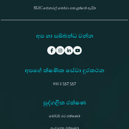
SLIC ජෙනරල් තෝරා ගත යුත්තේ ඇයි
අප හා සම්බන්ධ වන්න
අපගේ ක්ෂණික සේවා දුරකථන
011 2 357 357
පුද්ගලික රක්ෂණ
මෝටර් රථ රක්ෂණ
සංචාරක රක්ෂණ