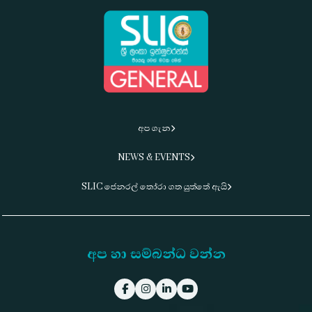
අප ගැන
NEWS & EVENTS
SLIC ජෙනරල් තෝරා ගත යුත්තේ ඇයි
අප හා සම්බන්ධ වන්න