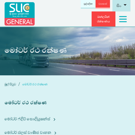
පුද්ගලික
ව්‍යාපාර
සිං
ඔන්ලයින්
රක්ෂණය
මෝටර් රථ රක්ෂණ
මුල් පිටුව
මෝටර් රථ රක්ෂණ
මෝටර් රථ රක්ෂණ
මෝටර් ෆ්ලීට් සොලියුෂන්ස්
මෝටර් ප්ලස් වාණිජ වාහන