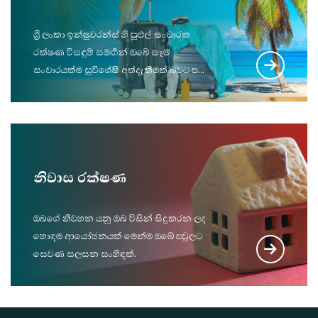
ශ්‍රී ලංකා ඉන්ෂුවරන්ස් හි පුළුල් සංචාරක
රක්ෂණ විසඳුම් සමඟින් ඔබේ සෑම
සංචාරයක්ම සුවිශේෂී අත්දැකීමක් බවට පත්
කරගන්න.
නිවාස රක්ෂණ
ඔබ‌ගේ නිවහන යනු ඔබ විසින් සිදුකරන ලද
හොඳම ආයෝජනයක් මෙන්ම ඔබේ පවුලට
සෙවණ සලසන සංහිඳක්.