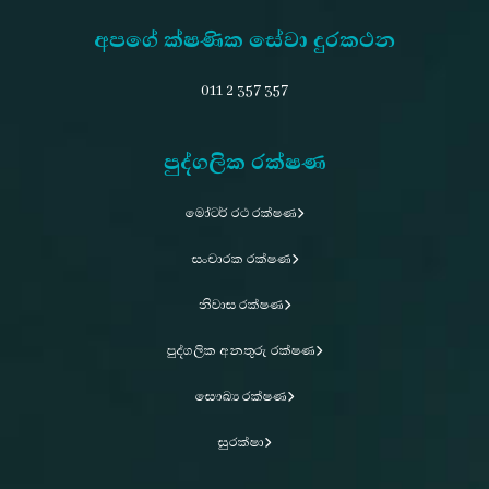
අපගේ ක්ෂණික සේවා දුරකථන
011 2 357 357
පුද්ගලික රක්ෂණ
මෝටර් රථ රක්ෂණ
සංචාරක රක්ෂණ
නිවාස රක්ෂණ
පුද්ගලික අනතුරු රක්ෂණ
සෞඛ්‍ය රක්ෂණ
සුරක්ෂා