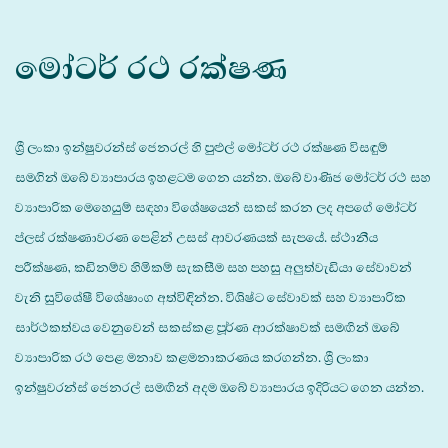
මෝටර් රථ රක්ෂණ
​​ශ්‍රී ලංකා ඉන්ෂුවරන්ස් ජෙනරල් හි පුළුල් මෝටර් රථ රක්ෂණ විසඳුම්
සමගින් ඔබේ ව්‍යාපාරය ඉහළටම ගෙන යන්න. ඔබේ වාණිජ මෝටර් රථ සහ
ව්‍යාපාරික මෙහෙයුම් සඳහා විශේෂයෙන් සකස් කරන ලද අපගේ මෝටර්
ප්ලස් රක්ෂණාවරණ පෙළින් උසස් ආවරණයක් සැපයේ. ස්ථානීය
පරීක්ෂණ, කඩිනම්ව හිමිකම් සැකසීම සහ පහසු අලුත්වැඩියා සේවාවන්
වැනි සුවිශේෂී විශේෂාංග අත්විඳින්න. විශිෂ්ට සේවාවක් සහ ව්‍යාපාරික
සාර්ථකත්වය වෙනුවෙන් සකස්කළ පූර්ණ ආරක්ෂාවක් සමඟින් ඔබේ
ව්‍යාපාරික රථ පෙළ මනාව කළමනාකරණය කරගන්න. ශ්‍රී ලංකා
ඉන්ෂුවරන්ස් ජෙනරල් සමඟින් අදම ඔබේ ව්‍යාපාරය ඉදිරියට ගෙන යන්න. ​