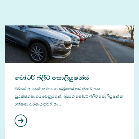
මෝටර් ෆ්ලීට් සොලියුෂන්ස්
ඔබගේ ආයතනික වාහන සමූහයේ ආරක්ෂාව සහ
සුරක්ෂිතභාවය වෙනුවෙන්, අපගේ මෝටර් ෆ්ලීට් සොලියුෂන්ස්
රක්ෂණාවරණය පුළුල් හා...