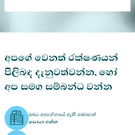
අපගේ වෙනත් රක්ෂණයන්
පිලිබඳ දැනුවත්වන්න, හෝ
අප සමග සම්බන්ධ වන්න
ඔබට ආසන්නයේ ඇති ශාඛාවක්
සොයා ගන්න