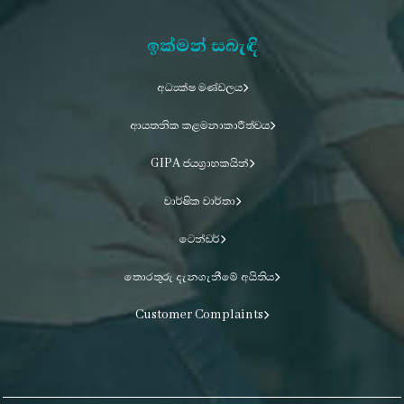
ඉක්මන් සබැඳි
අධ්‍යක්ෂ මණ්ඩලය
ආයතනික කළමනාකාරීත්වය
GIPA ජයග්‍රාහකයින්
වාර්ෂික වාර්තා
ටෙන්ඩර්
තොරතුරු දැනගැනීමේ අයිතිය
Customer Complaints