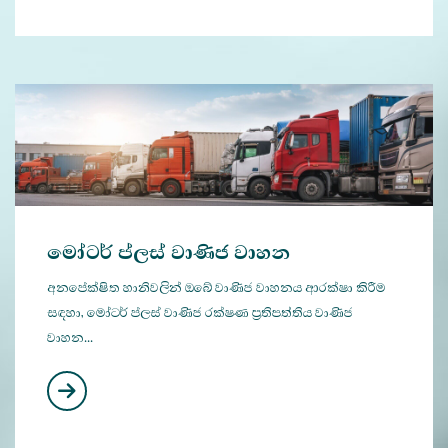
මෝටර් ප්ලස් වාණිජ වාහන
අනපේක්ෂිත හානිවලින් ඔබේ වාණිජ වාහනය ආරක්ෂා කිරීම
සඳහා, මෝටර් ප්ලස් වාණිජ රක්ෂණ ප්‍රතිපත්තිය වාණිජ
වාහන...