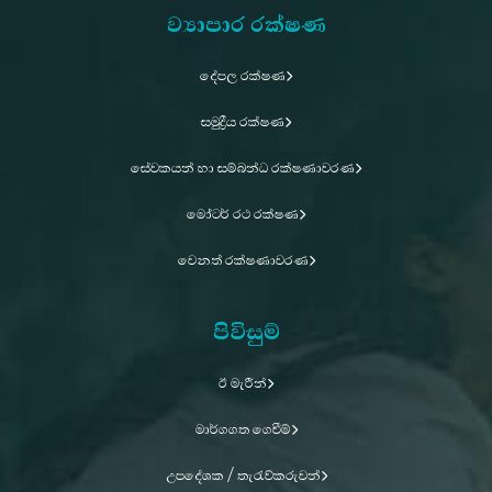
ව්‍යාපාර රක්ෂණ
දේපල රක්ෂණ
සමුද්‍රීය රක්ෂණ
සේවකයන් හා සම්බන්ධ රක්ෂණාවරණ
මෝටර් රථ රක්ෂණ
වෙනත් රක්ෂණාවරණ
පිවිසුම්
ඊ මැරීන්
මාර්ගගත ගෙවීම්
උපදේශක / තැරැව්කරුවන්