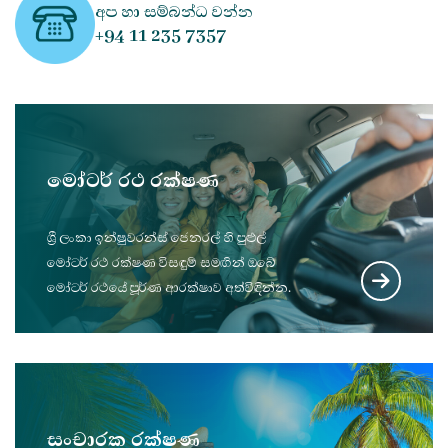
අප හා සම්බන්ධ වන්න
+94 11 235 7357
මෝටර් රථ රක්ෂණ
ශ්‍රී ලංකා ඉන්ෂුවරන්ස් ජෙනරල් හි පුළුල්
මෝටර් රථ රක්ෂණ විසඳුම් සමඟින් ඔබේ
මෝටර් රථයේ පූර්ණ ආරක්ෂාව අත්විඳින්න.
සංචාරක රක්ෂණ