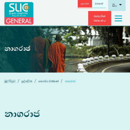
පුද්ගලික
ව්‍යාපාර
සිං
ඔන්ලයින්
රක්ෂණය
නාගරාජ
මුල් පිටුව
පුද්ගලික
සෞඛ්‍ය රක්ෂණ
නාගරාජ
නාගරාජ