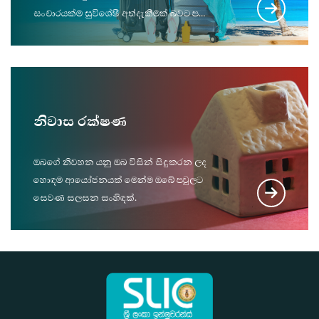
සංචාරයක්ම සුවිශේෂී අත්දැකීමක් බවට පත්
කරගන්න.
නිවාස රක්ෂණ
ඔබ‌ගේ නිවහන යනු ඔබ විසින් සිදුකරන ලද
හොඳම ආයෝජනයක් මෙන්ම ඔබේ පවුලට
සෙවණ සලසන සංහිඳක්.