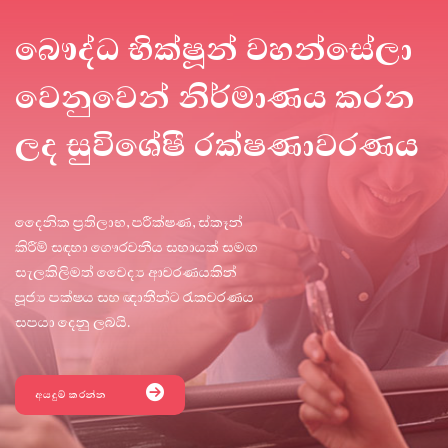
බෞද්ධ භික්ෂූන් වහන්සේලා
වෙනුවෙන් නිර්මාණය කරන
ලද සුවිශේෂී රක්ෂණාවරණය
දෛනික ප්‍රතිලාභ, පරීක්ෂණ, ස්කෑන්
කිරීම් සඳහා ගෞරවනීය සහායක් සමඟ
සැලකිලිමත් වෛද්‍ය ආවරණයකින්
පූජ්‍ය පක්ෂය සහ ඥාතීන්ට රැකවරණය
සපයා දෙනු ලබයි.
අයදුම් කරන්න