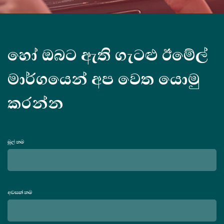
හෝ ඔබට ඇති ගැටළු ඊමේල්
මාර්ගයෙන් අප වෙත යොමු
කරන්න
මුල් නම
අවසන් නම