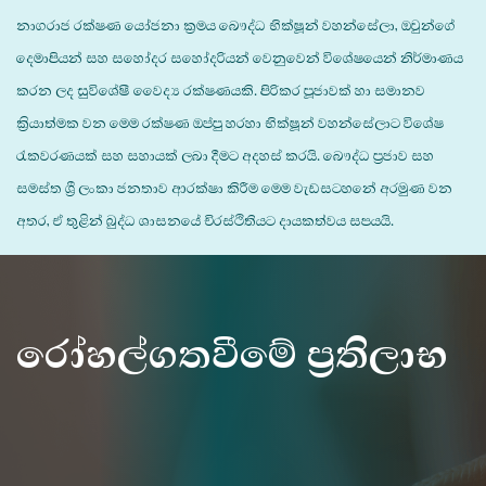
නාගරාජ රක්ෂණ යෝජනා ක්‍රමය බෞද්ධ භික්ෂූන් වහන්සේලා, ඔවුන්ගේ
දෙමාපියන් සහ සහෝදර සහෝදරියන් වෙනුවෙන් විශේෂයෙන් නිර්මාණය
කරන ලද සුවිශේෂී වෛද්‍ය රක්ෂණයකි. පිරිකර පූජාවක් හා සමානව
ක්‍රියාත්මක වන මෙම රක්ෂණ ඔප්පු හරහා භික්ෂූන් වහන්සේලාට විශේෂ
රැකවරණයක් සහ සහායක් ලබා දීමට අදහස් කරයි. බෞද්ධ ප්‍රජාව සහ
සමස්ත ශ්‍රී ලංකා ජනතාව ආරක්ෂා කිරීම මෙම වැඩසටහනේ අරමුණ වන
අතර, ඒ තුළින් බුද්ධ ශාසනයේ චිරස්ථිතියට දායකත්වය සපයයි.
රෝහල්ගතවීමේ ප්‍රතිලාභ