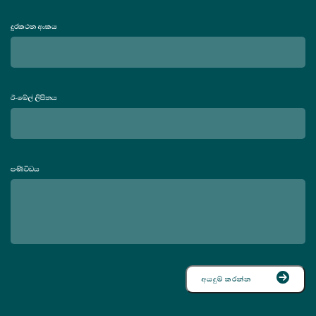
දුරකථන අංකය
ඊ-මේල් ලිපිනය
පණිවිඩය
අයදුම් කරන්න