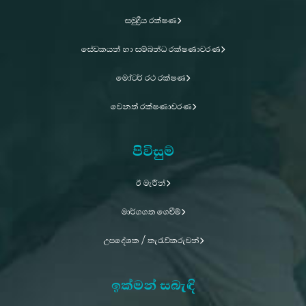
සමුද්‍රීය රක්ෂණ
සේවකයන් හා සම්බන්ධ රක්ෂණාවරණ
මෝටර් රථ රක්ෂණ
වෙනත් රක්ෂණාවරණ
පිවිසුම්
ඊ මැරීන්
මාර්ගගත ගෙවීම්
උපදේශක / තැරැව්කරුවන්
ඉක්මන් සබැඳි