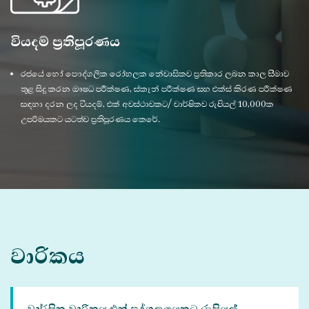
වියදම් ප්‍රතිපූරණය
රජයේ හෝ පෞද්ගලික රෝහලක නේවාසිකව ප්‍රතිකාර ලබන කාල සීමාව
තුළ සිදු කරන ඖෂධ පරීක්ෂණ, ස්කෑන් පරීක්ෂණ සහ එක්ස් කිරණ පරීක්ෂණ
සඳහා දරන ලද වියදම්, එක් අවස්ථාවකට/ වාර්ෂිකව රුපියල් 10,000ක
උපරිමයකට යටත්ව ප්‍රතිපූරණය කෙරේ.
වාරිකය
වාර්ෂික වාරිකය එක් පුද්ගලයෙකුට රුපියල්