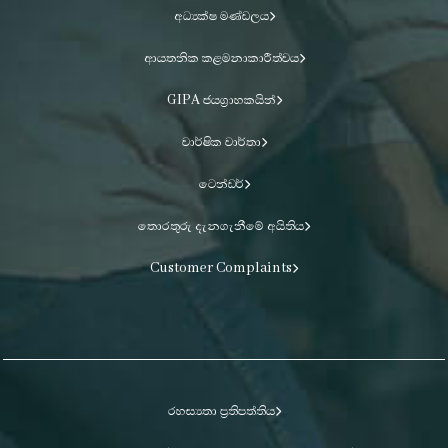
අධ්‍යක්ෂ මණ්ඩලය
ආයතනික කළමනාකාරීත්වය
GIPA ජයග්‍රාහකයින්
වාර්ෂික වාර්තා
ටෙන්ඩර්
තොරතුරු දැනගැනීමේ අයිතිය
Customer Complaints
රහස්‍යතා ප්‍රතිපත්තිය