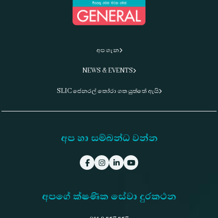
අප ගැන
NEWS & EVENTS
SLIC ජෙනරල් තෝරා ගත යුත්තේ ඇයි
අප හා සම්බන්ධ වන්න
අපගේ ක්ෂණික සේවා දුරකථන