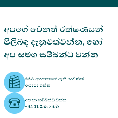
අපගේ වෙනත් රක්ෂණයන්
පිලිබඳ දැනුවත්වන්න, හෝ
අප සමග සම්බන්ධ වන්න
ඔබට ආසන්නයේ ඇති ශාඛාවක්
සොයා ගන්න
අප හා සම්බන්ධ වන්න
+94 11 235 7357