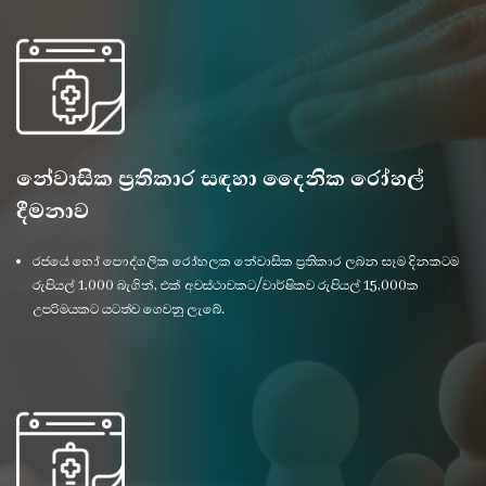
නේවාසික ප්‍රතිකාර සඳහා දෛනික රෝහල්
දීමනාව
රජයේ හෝ පෞද්ගලික රෝහලක නේවාසික ප්‍රතිකාර ලබන සෑම දිනකටම
රුපියල් 1,000 බැගින්, එක් අවස්ථාවකට/වාර්ෂිකව රුපියල් 15,000ක
උපරිමයකට යටත්ව ගෙවනු ලැබේ.