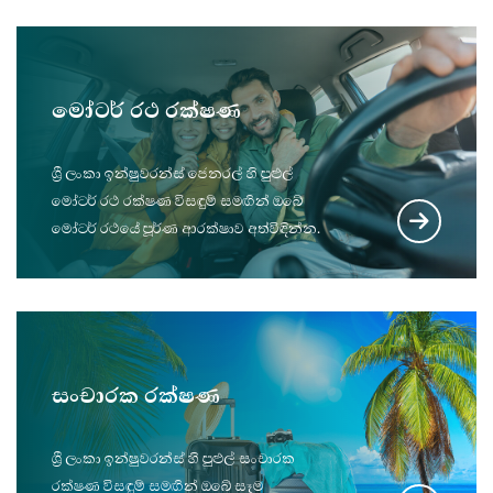
මෝටර් රථ රක්ෂණ
ශ්‍රී ලංකා ඉන්ෂුවරන්ස් ජෙනරල් හි පුළුල්
මෝටර් රථ රක්ෂණ විසඳුම් සමඟින් ඔබේ
මෝටර් රථයේ පූර්ණ ආරක්ෂාව අත්විඳින්න.
සංචාරක රක්ෂණ
ශ්‍රී ලංකා ඉන්ෂුවරන්ස් හි පුළුල් සංචාරක
රක්ෂණ විසඳුම් සමඟින් ඔබේ සෑම