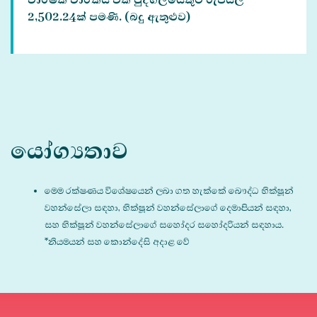
2,502.24ක් පමණි. (බදු ඇතුළුව)
යෝග්‍යතාව
මෙම රක්ෂණය විශේෂයෙන් ලබා ගත හැක්කේ බෞද්ධ භික්ෂූන්
වහන්සේලා සඳහා, භික්ෂූන් වහන්සේලාගේ දෙමාපියන් සඳහා,
සහ භික්ෂූන් වහන්සේලාගේ සහෝදර සහෝදරියන් සඳහාය.
*නියමයන් සහ කොන්දේසි අදාළ වේ