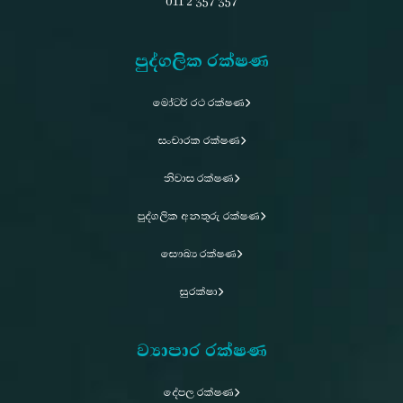
011 2 357 357
පුද්ගලික රක්ෂණ
මෝටර් රථ රක්ෂණ
සංචාරක රක්ෂණ
නිවාස රක්ෂණ
පුද්ගලික අනතුරු රක්ෂණ
සෞඛ්‍ය රක්ෂණ
සුරක්ෂා
ව්‍යාපාර රක්ෂණ
දේපල රක්ෂණ