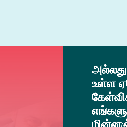
அல்லது
உள்ள ஏ
கேள்வி
எங்களு
மின்னஞ்