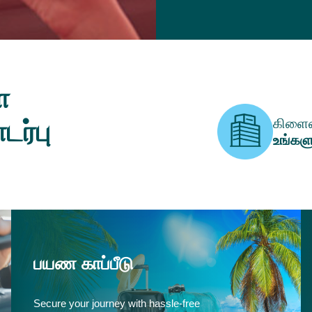
ை
கிளைய
ர்பு
உங்கள
பயண காப்பீடு
Secure your journey with hassle-free