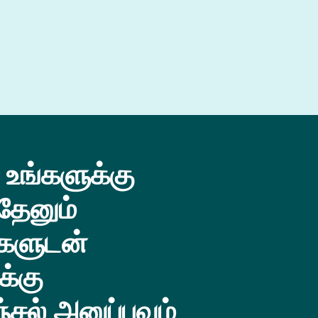
 உங்களுக்கு
தேனும்
களுடன்
க்கு
சல் அனுப்பவும்