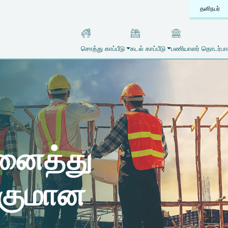
தனிநபர்
சொத்து காப்பீடு
கடல் காப்பீடு
பணியாளர் தொடர்பான
அனைத்து
்குமான