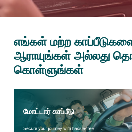
எங்கள் மற்ற காப்பீடுகள
ஆராயுங்கள் அல்லது தொட
கொள்ளுங்கள்
மோட்டார் காப்பீடு
Secure your journey with hassle-free