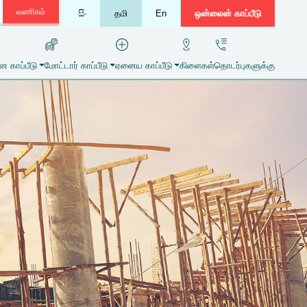
வணிகம்
සිං
தமி
En
ஒன்லைன் காப்பீடு
 காப்பீடு
மோட்டார் காப்பீடு
ஏனைய காப்பீடு
கிளைகள்
தொடர்புகளுக்கு